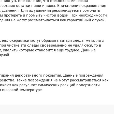
зникнуть впечатление, что стеклокерамическая
высохшие остатки пищи и воды. Впечатление окрашивания
 удаления. Для их удаления рекомендуется промочить
м протереть и промыть чистой водой. При необходимости
ения не могут рассматриваться как гарантийный случай.
стеклокерамики могут образовываться следы металла с
ри чистке эти следы своевременно не удаляются, то в
, удалить которые становится еще труднее. Данные
лучай.
стирания декоративного покрытия. Данные повреждения
едства. Такие повреждения не могут рассматриваться как
никают как результат химических реакций поверхности
 высокой температуре.