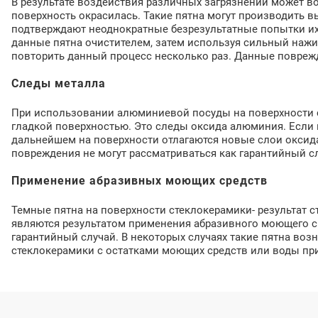
В результате воздействия различных загрязнений может во
поверхность окрасилась. Такие пятна могут производить 
подтверждают неоднократные безрезультатные попытки их
данные пятна очистителем, затем используя сильный нажи
повторить данный процесс несколько раз. Данные поврежд
Следы металла
При использовании алюминиевой посуды на поверхности 
гладкой поверхностью. Это следы оксида алюминия. Если п
дальнейшем на поверхности отлагаются новые слои оксида
повреждения не могут рассматриваться как гарантийный с
Применение абразивных моющих средств
Темные пятна на поверхности стеклокерамики- результат 
являются результатом применения абразивного моющего ср
гарантийный случай. В некоторых случаях такие пятна воз
стеклокерамики с остатками моющих средств или воды при