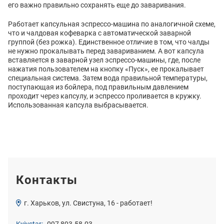
его важно правильно сохранять еще до заваривания.
Работает капсульная эспрессо-машина по аналогичной схеме,
что и чалдовая кофеварка с автоматической заварной
группой (без рожка). Единственное отличие в том, что чалды
не нужно прокалывать перед завариванием. А вот капсула
вставляется в заварной узел эспрессо-машины, где, после
нажатия пользователем на кнопку «Пуск», ее прокалывает
специальная система. Затем вода правильной температуры,
поступающая из бойлера, под правильным давлением
проходит через капсулу, и эспрессо проливается в кружку.
Использованная капсула выбрасывается.
Контакты
г. Харьков, ул. Свистуна, 16 - работает!
Kyivstar:
097 893-58-03