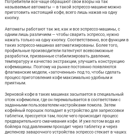
Потребители все чаще обращают свои взоры на так
называемые автоматы — в такой эспрессо-машине можно
приготовить настоящий кофе, всего лишь нажав на одну
кнопку.
Автоматы работают так же, как и все эспрессо-машины, с
одним лишь различием — чтобы сварить эспрессо, нужно
нажать только на одну кнопку. Соответственно, все функции в
таких эспрессо-машинах автоматизированы. Более того,
профильные производители патентуют всевозможные
разработки, призванные стабилизировать давление,
температуру и качество экстракции, улучшить конструкцию
кофемашины. Поэтому на рынке постоянно появляются
флагманские модели, «заточенные» под то, чтобы сделать
процесс приготовления кофе максимально удобным и
приятным.
Зерновой кофе в таких машинах засыпается в специальный
отсек кофемолки, где он перемалывается в соответствии с
заданными пользователем настройками помола. Затем
кофейный порошок попадает в устройство для запрессовки
таблетки, прессуется там, после чего происходит процесс
предварительного смачивания кофе. И уже потом вода из
бойлера под давлением проходит через таблетку и через
диспенсер заварочного устройства эспрессо стекает в чашку.